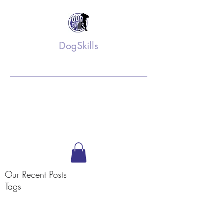
DogSkills
Training op maat
info@dogskills.nl
06 52 61 36 75
Volg ons op Facebook
Our Recent Posts
Tags