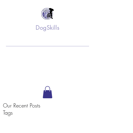
DogSkills
Training op maat
info@dogskills.nl
06 52 61 36 75
Volg ons op Facebook
Our Recent Posts
Tags