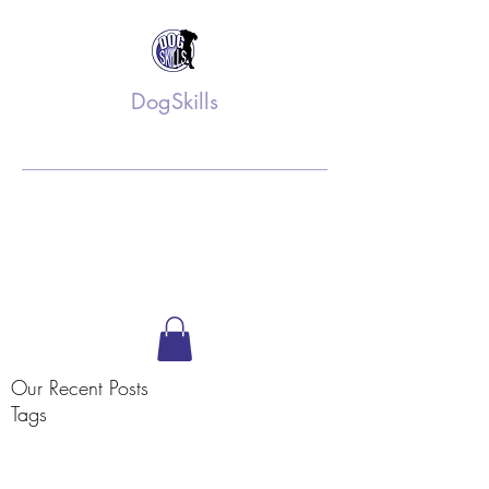
DogSkills
Training op maat
info@dogskills.nl
06 52 61 36 75
Volg ons op Facebook
Our Recent Posts
Tags