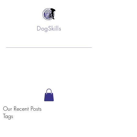
DogSkills
Training op maat
info@dogskills.nl
06 52 61 36 75
Volg ons op Facebook
Our Recent Posts
Tags