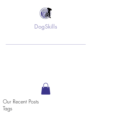
DogSkills
Training op maat
info@dogskills.nl
06 52 61 36 75
Volg ons op Facebook
Our Recent Posts
Tags