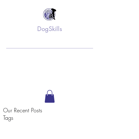
DogSkills
Training op maat
info@dogskills.nl
06 52 61 36 75
Volg ons op Facebook
Our Recent Posts
Tags