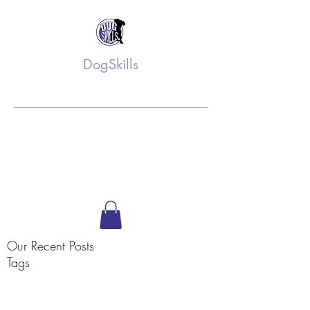
DogSkills
Training op maat
info@dogskills.nl
06 52 61 36 75
Volg ons op Facebook
Our Recent Posts
Tags